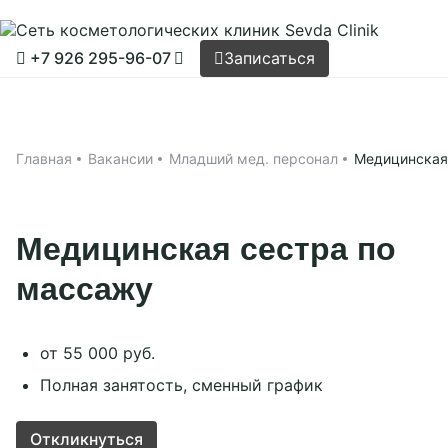
Записаться
+7 926 295-96-07
Записаться
Принять все
Настройки cookies
Главная
Применить
Услуги
Главная
Вакансии
Младший мед. персонал
Медицинская
Решение проблем
Аппаратная косметология
Цены
Медицинская сестра по
Инъекционная косметология
Эстетическая косметология
Акции
массажу
Массажи
Консультация специалистов
Наша команда
Лазерная эпиляция
от 55 000 руб.
Клиники
Полная занятость, сменный график
До/после
О нас
Контакты
Откликнуться
Вакансии