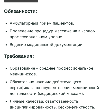
Отзывы
Юридическая информация
Обязанности:
г. Москва, м. Маяковская
+7 926 295-96-07
г. Москва, м. Рассказовка
sevdaclinik@yandex.ru
Амбулаторный прием пациентов.
г. Санкт-Петербург
Проведение процедур массажа на высоком
Telegram chat
профессиональном уровне.
WhatsApp
Ведение медицинской документации.
Социальные сети
Требования:
Образование – среднее профессиональное
медицинское.
Обязательно наличие действующего
сертификата на осуществление медицинской
деятельности (медицинский массаж).
Личные качества: ответственность,
дисциплинированность, бесконфликтность,