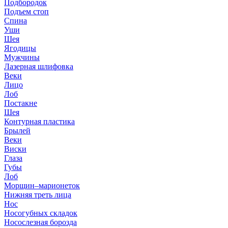
Подбородок
Подъем стоп
Спина
Уши
Шея
Ягодицы
Мужчины
Лазерная шлифовка
Веки
Лицо
Лоб
Постакне
Шея
Контурная пластика
Брылей
Веки
Виски
Глаза
Губы
Лоб
Морщин–марионеток
Нижняя треть лица
Нос
Носогубных складок
Носослезная борозда