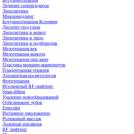
Ботулинотерапия
Лечение гипергидроза
Липолитики
Микронидлинг
Ботулинотерапия Ксеомин
Диспорт под глаза
Липолитики в живот
Липолитики в лицо
Липолитики в подбородок
Мезотерапия век
Мезотерапия живота
Мезотерапия при акне
Пластика морщин-марионеток
Плацентарная терапия
Аппаратная косметология
Фототерапия
Игольчатый RF-лифтинг
Smas-lifting
Удаление новообразований
Отбеливание зубов
Emsculpt
Интимное омоложение
Роликовый массаж
Лазерная эпиляция
RF лифтинг