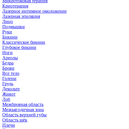
Микротоковая терапия
Криотерапия
Лазерное интимное омоложение
Лазерная эпиляция
Лицо
Подмышки
Руки
Бикини
Классическое бикини
Глубокое бикини
Ноги
Ареолы
Бедра
Брови
Все тело
Голени
Грудь
Декольте
Живот
Лоб
Межбровная область
Межъягодичная зона
Область верхней губы
Область щёк
Плечи