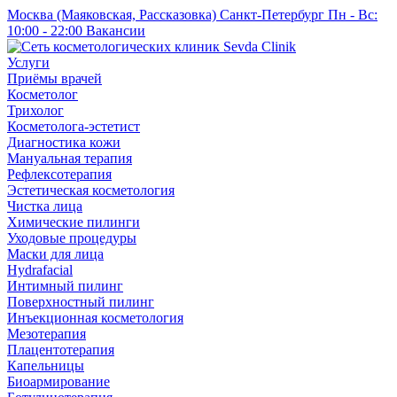
Москва (Маяковская, Рассказовка)
Санкт-Петербург
Пн - Вс:
10:00 - 22:00
Вакансии
Услуги
Приёмы врачей
Косметолог
Трихолог
Косметолога-эстетист
Диагностика кожи
Мануальная терапия
Рефлексотерапия
Эстетическая косметология
Чистка лица
Химические пилинги
Уходовые процедуры
Маски для лица
Hydrafacial
Интимный пилинг
Поверхностный пилинг
Инъекционная косметология
Мезотерапия
Плацентотерапия
Капельницы
Биоармирование