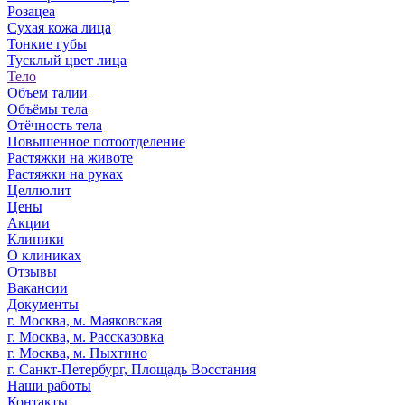
Розацеа
Сухая кожа лица
Тонкие губы
Тусклый цвет лица
Тело
Объем талии
Объёмы тела
Отёчность тела
Повышенное потоотделение
Растяжки на животе
Растяжки на руках
Целлюлит
Цены
Акции
Клиники
О клиниках
Отзывы
Вакансии
Документы
г. Москва, м. Маяковская
г. Москва, м. Рассказовка
г. Москва, м. Пыхтино
г. Санкт-Петербург, Площадь Восстания
Наши работы
Контакты