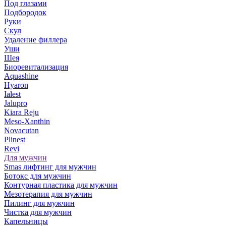
Под глазами
Подбородок
Руки
Скул
Удаление филлера
Уши
Шея
Биоревитализация
Aquashine
Hyaron
Ialest
Jalupro
Kiara Reju
Meso-Xanthin
Novacutan
Plinest
Revi
Для мужчин
Smas лифтинг для мужчин
Ботокс для мужчин
Контурная пластика для мужчин
Мезотерапия для мужчин
Пилинг для мужчин
Чистка для мужчин
Капельницы