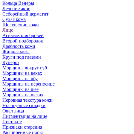
Кольца Венеры
Лечение акне
Себорейный дерматит
Сухая кожа
Шелушение кожи
Лицо
Асимметрия бровей
Второй подбородок
Дряблость кожи
Жирная кожа
Круги под глазами
Купероз
Морщины вокруг губ
Морщины на веках
Морщины на лбу
Морщины на переносице
Морщины на шее
Морщины на щеках
Неровная текстура кожи
Носогубные складки
Овал лица
Пигментация на лице
Постакне
Признаки старения
Расширенные поры