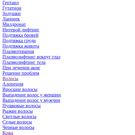
Гептарл
Гутатион
Золушки
Лаеннек
Милдронат
Нитевой лифтинг
Подтяжка бровей
Подтяжка груди
Подтяжка живота
Плазмотерапия
Плазмолифтинг вокруг глаз
Плазмолифтинг тела
При лечении акне
Решение проблем
Волосы
Алопеция
Вросшие волосы
Выпадение волос у женщин
Выпадение волос у мужчин
Пушковые волосы
Рыжие волосы
Светлые волосы
Седые волосы
Черные волосы
Кожа