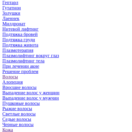
Гептарл
Гутатион
Золушки
Лаеннек
Милдронат
Нитевой лифтинг
Подтяжка бровей
Подтяжка груди
Подтяжка живота
Плазмотерапия
Плазмолифтинг вокруг глаз
Плазмолифтинг тела
При лечении акне
Решение проблем
Волосы
Алопеция
Вросшие волосы
Выпадение волос у женщин
Выпадение волос у мужчин
Пушковые волосы
Рыжие волосы
Светлые волосы
Седые волосы
Черные волосы
Кожа