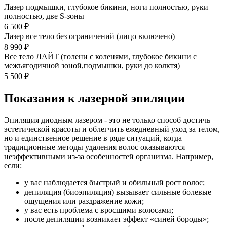
Лазер подмышки, глубокое бикини, ноги полностью, руки
полностью, две S-зоны
6 500 ₽
Лазер все тело без ограничений (лицо включено)
8 990 ₽
Все тело ЛАЙТ (голени с коленями, глубокое бикини с
межъягодичной зоной,подмышки, руки до колктя)
5 500 ₽
Показания к лазерной эпиляции
Эпиляция диодным лазером - это не только способ достичь
эстетической красоты и облегчить ежедневный уход за телом,
но и единственное решение в ряде ситуаций, когда
традиционные методы удаления волос оказываются
неэффективными из-за особенностей организма. Например,
если:
у вас наблюдается быстрый и обильный рост волос;
депиляция (биоэпиляция) вызывает сильные болевые
ощущения или раздражение кожи;
у вас есть проблема с вросшими волосами;
после депиляции возникает эффект «синей бороды»;