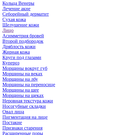
Кольца Венеры
Лечение акне
Себорейный дерматит
Сухая кожа
Шелушение кожи
Лицо
Асимметрия бровей
Второй подбородок
Дряблость кожи
Жирная кожа
Круги под глазами
Купероз
Морщины вокруг губ
Морщины на веках
Морщины на лбу
Морщины на переносице
Морщины на шее
Морщины на щеках
Неровная текстура кожи
Носогубные складки
Овал лица
Пигментация на лице
Постакне
Признаки старения
Расширенные поры