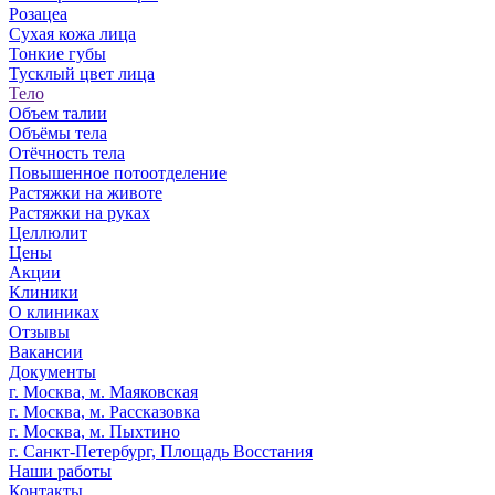
Розацеа
Сухая кожа лица
Тонкие губы
Тусклый цвет лица
Тело
Объем талии
Объёмы тела
Отёчность тела
Повышенное потоотделение
Растяжки на животе
Растяжки на руках
Целлюлит
Цены
Акции
Клиники
О клиниках
Отзывы
Вакансии
Документы
г. Москва, м. Маяковская
г. Москва, м. Рассказовка
г. Москва, м. Пыхтино
г. Санкт-Петербург, Площадь Восстания
Наши работы
Контакты