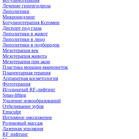
Ботулинотерапия
Лечение гипергидроза
Липолитики
Микронидлинг
Ботулинотерапия Ксеомин
Диспорт под глаза
Липолитики в живот
Липолитики в лицо
Липолитики в подбородок
Мезотерапия век
Мезотерапия живота
Мезотерапия при акне
Пластика морщин-марионеток
Плацентарная терапия
Аппаратная косметология
Фототерапия
Игольчатый RF-лифтинг
Smas-lifting
Удаление новообразований
Отбеливание зубов
Emsculpt
Интимное омоложение
Роликовый массаж
Лазерная эпиляция
RF лифтинг