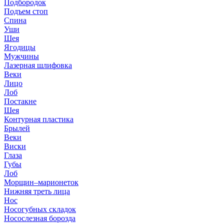
Подбородок
Подъем стоп
Спина
Уши
Шея
Ягодицы
Мужчины
Лазерная шлифовка
Веки
Лицо
Лоб
Постакне
Шея
Контурная пластика
Брылей
Веки
Виски
Глаза
Губы
Лоб
Морщин–марионеток
Нижняя треть лица
Нос
Носогубных складок
Носослезная борозда