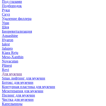
Под глазами
Подбородок
Руки
Скул
Удаление филлера
Уши
Шея
Биоревитализация
Aquashine
Hyaron
Ialest
Jalupro
Kiara Reju
Meso-Xanthin
Novacutan
Plinest
Revi
Для мужчин
Smas лифтинг для мужчин
Ботокс для мужчин
Контурная пластика для мужчин
Мезотерапия для мужчин
Пилинг для мужчин
Чистка для мужчин
Капельницы