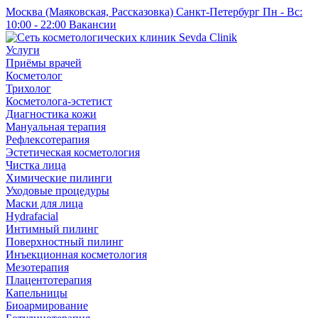
Москва (Маяковская, Рассказовка)
Санкт-Петербург
Пн - Вс:
10:00 - 22:00
Вакансии
Услуги
Приёмы врачей
Косметолог
Трихолог
Косметолога-эстетист
Диагностика кожи
Мануальная терапия
Рефлексотерапия
Эстетическая косметология
Чистка лица
Химические пилинги
Уходовые процедуры
Маски для лица
Hydrafacial
Интимный пилинг
Поверхностный пилинг
Инъекционная косметология
Мезотерапия
Плацентотерапия
Капельницы
Биоармирование