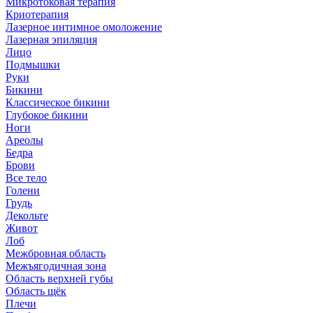
Микротоковая терапия
Криотерапия
Лазерное интимное омоложение
Лазерная эпиляция
Лицо
Подмышки
Руки
Бикини
Классическое бикини
Глубокое бикини
Ноги
Ареолы
Бедра
Брови
Все тело
Голени
Грудь
Декольте
Живот
Лоб
Межбровная область
Межъягодичная зона
Область верхней губы
Область щёк
Плечи