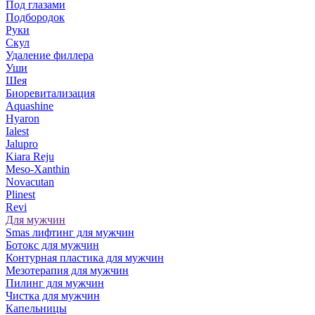
Под глазами
Подбородок
Руки
Скул
Удаление филлера
Уши
Шея
Биоревитализация
Aquashine
Hyaron
Ialest
Jalupro
Kiara Reju
Meso-Xanthin
Novacutan
Plinest
Revi
Для мужчин
Smas лифтинг для мужчин
Ботокс для мужчин
Контурная пластика для мужчин
Мезотерапия для мужчин
Пилинг для мужчин
Чистка для мужчин
Капельницы