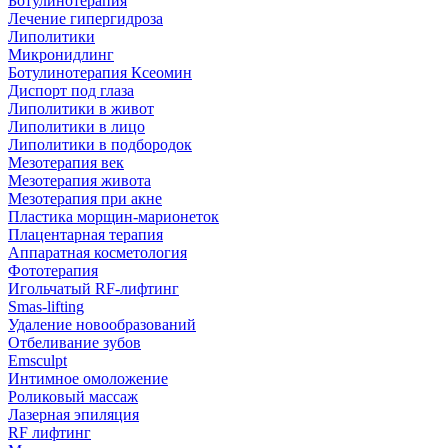
Ботулинотерапия
Лечение гипергидроза
Липолитики
Микронидлинг
Ботулинотерапия Ксеомин
Диспорт под глаза
Липолитики в живот
Липолитики в лицо
Липолитики в подбородок
Мезотерапия век
Мезотерапия живота
Мезотерапия при акне
Пластика морщин-марионеток
Плацентарная терапия
Аппаратная косметология
Фототерапия
Игольчатый RF-лифтинг
Smas-lifting
Удаление новообразований
Отбеливание зубов
Emsculpt
Интимное омоложение
Роликовый массаж
Лазерная эпиляция
RF лифтинг