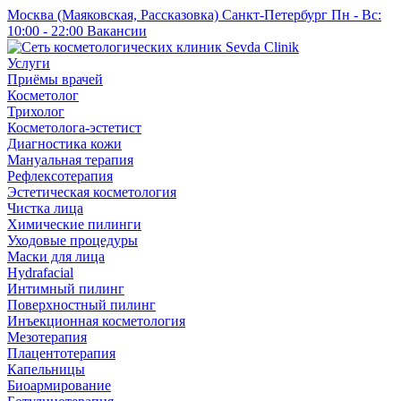
Москва (Маяковская, Рассказовка)
Санкт-Петербург
Пн - Вс:
10:00 - 22:00
Вакансии
Услуги
Приёмы врачей
Косметолог
Трихолог
Косметолога-эстетист
Диагностика кожи
Мануальная терапия
Рефлексотерапия
Эстетическая косметология
Чистка лица
Химические пилинги
Уходовые процедуры
Маски для лица
Hydrafacial
Интимный пилинг
Поверхностный пилинг
Инъекционная косметология
Мезотерапия
Плацентотерапия
Капельницы
Биоармирование