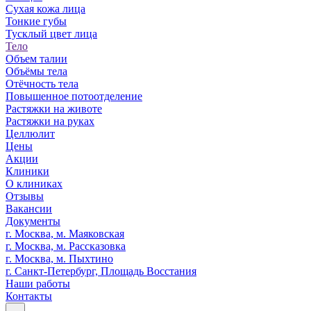
Сухая кожа лица
Тонкие губы
Тусклый цвет лица
Тело
Объем талии
Объёмы тела
Отёчность тела
Повышенное потоотделение
Записаться
Растяжки на животе
Растяжки на руках
Целлюлит
Главная
Цены
Акции
Клиники
О клиниках
Услуги
Отзывы
Вакансии
Смотреть все
Документы
г. Москва, м. Маяковская
Аппаратная косметология
г. Москва, м. Рассказовка
Инъекционная косметология
г. Москва, м. Пыхтино
Эстетическая косметология
г. Санкт-Петербург, Площадь Восстания
Массажи
Наши работы
Консультация специалистов
Контакты
Лазерная эпиляция
...