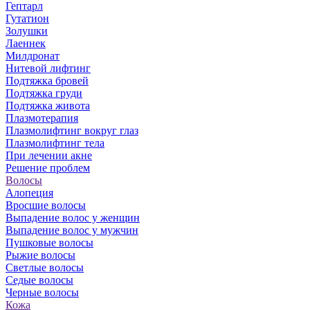
Гептарл
Гутатион
Золушки
Лаеннек
Милдронат
Нитевой лифтинг
Подтяжка бровей
Подтяжка груди
Подтяжка живота
Плазмотерапия
Плазмолифтинг вокруг глаз
Плазмолифтинг тела
При лечении акне
Решение проблем
Волосы
Алопеция
Вросшие волосы
Выпадение волос у женщин
Выпадение волос у мужчин
Пушковые волосы
Рыжие волосы
Светлые волосы
Седые волосы
Черные волосы
Кожа