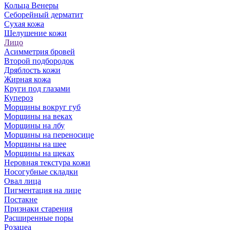
Кольца Венеры
Себорейный дерматит
Сухая кожа
Шелушение кожи
Лицо
Асимметрия бровей
Второй подбородок
Дряблость кожи
Жирная кожа
Круги под глазами
Купероз
Морщины вокруг губ
Морщины на веках
Морщины на лбу
Морщины на переносице
Морщины на шее
Морщины на щеках
Неровная текстура кожи
Носогубные складки
Овал лица
Пигментация на лице
Постакне
Признаки старения
Расширенные поры
Розацеа