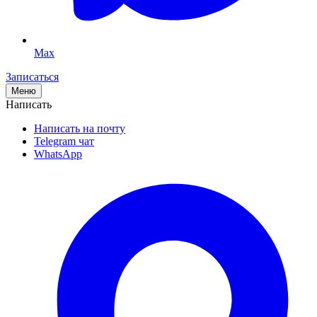
г. Москва, м. Маяковская
г. Москва, м. Рассказовка
г. Санкт-Петербург
Max
Записаться
До/после
Меню
Написать
Написать на почту
Контакты
Telegram чат
WhatsApp
+7 926 295-96-07
sevdaclinik@yandex.ru
Telegram chat
WhatsApp
Социальные сети