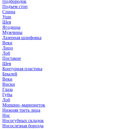
Подбородок
Подъем стоп
Спина
Уши
Шея
Ягодицы
Мужчины
Лазерная шлифовка
Веки
Лицо
Лоб
Постакне
Шея
Контурная пластика
Брылей
Веки
Виски
Глаза
Губы
Лоб
Морщин–марионеток
Нижняя треть лица
Нос
Носогубных складок
Носослезная борозда