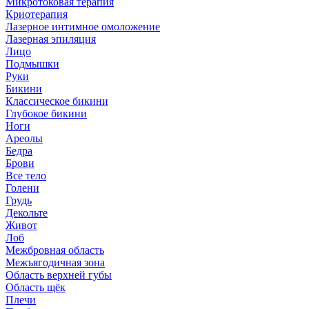
Микротоковая терапия
Криотерапия
Лазерное интимное омоложение
Лазерная эпиляция
Лицо
Подмышки
Руки
Бикини
Классическое бикини
Глубокое бикини
Ноги
Ареолы
Бедра
Брови
Все тело
Голени
Грудь
Декольте
Живот
Лоб
Межбровная область
Межъягодичная зона
Область верхней губы
Область щёк
Плечи