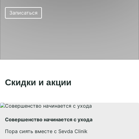
Отзывы
Юридическая информация
Записаться
г. Москва, м. Маяковская
+7 926 295-96-07
г. Москва, м. Рассказовка
sevdaclinik@yandex.ru
г. Санкт-Петербург
Telegram chat
WhatsApp
Социальные сети
Скидки и акции
Совершенство начинается с ухода
Пора сиять вместе с Sevda Clinik