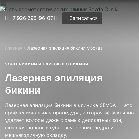
Записаться
+7 926 295-96-07
Записаться
Принять все
Настройки cookies
Главная
Применить
Главная
Лазерная эпиляция бикини Москва
Услуги
Решение проблем
ЗОНЫ БИКИНИ И ГЛУБОКОГО БИКИНИ
Аппаратная косметология
Цены
Лазерная эпиляция
Инъекционная косметология
Эстетическая косметология
Акции
бикини
Массажи
Консультация специалистов
Наша команда
Лазерная эпиляция
Лазерная эпиляция бикини в клинике SEVDA — это
Клиники
профессиональная процедура, которая эффективно
удаляет волосы даже с самых деликатных зон,
До/после
включая половые губы, внутренние бедра и
О нас
межъягодичную складку.
Контакты
Вакансии