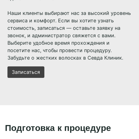
световые вспышки.
Гормональные нарушения: нестабильный
Наши клиенты выбирают нас за высокий уровень
рост волос, снижение эффективности
сервиса и комфорт. Если вы хотите узнать
процедуры.
стоимость, записаться — оставьте заявку на
звонок, и администратор свяжется с вами.
Аллергия на лазерное излучение: риск
Выберите удобное время прохождения и
аллергических реакций.
посетите нас, чтобы провести процедуру.
Забудьте о жестких волосках в Севда Клиник.
Записаться
Подготовка к процедуре