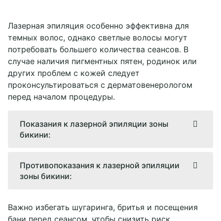
Лазерная эпиляция особенно эффективна для
темных волос, однако светлые волосы могут
потребовать большего количества сеансов. В
случае наличия пигментных пятен, родинок или
других проблем с кожей следует
проконсультироваться с дерматовенерологом
перед началом процедуры.
Показания к лазерной эпиляции зоны
бикини:
Нежелательные волосы: желание
Противопоказания к лазерной эпиляции
избавиться от волос в интимной зоне для
зоны бикини:
длительной гладкости.
Чувствительная кожа: склонность к
Беременность и кормление грудью:
Важно избегать шугаринга, бритья и посещения
раздражению, покраснению и вросшим
возможное влияние на здоровье матери и
бани перед сеансом, чтобы снизить риск