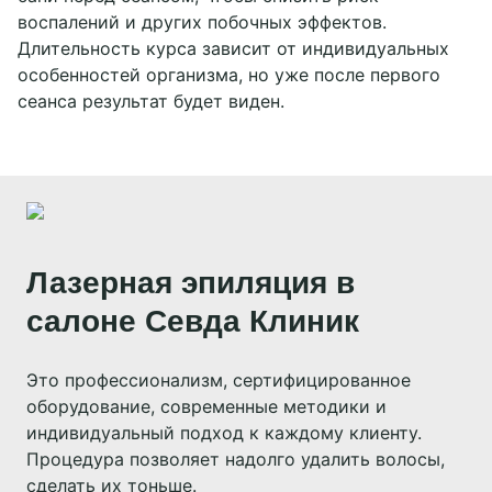
волоскам после бритья или воска.
ребенка.
воспалений и других побочных эффектов.
Длительность курса зависит от индивидуальных
Гипертрихоз: избыточный рост волос в
Онкологические заболевания: риск
особенностей организма, но уже после первого
зоне бикини.
осложнений и обострений.
сеанса результат будет виден.
Гигиена: улучшение личной гигиены и
Кожные заболевания: экзема, псориаз,
уменьшение запахов.
дерматиты в зоне бикини.
Эстетика: достижение ухоженного и
Сахарный диабет: повышенная
аккуратного внешнего вида.
чувствительность кожи и риск
осложнений.
Удобство: устранение необходимости в
частом бритье и восковой депиляции.
Инфекционные заболевания: активные
Лазерная эпиляция в
вирусные или бактериальные инфекции.
Уверенность: повышение уверенности и
салоне Севда Клиник
комфорта в любой ситуации.
Свежий загар: повышенный риск ожогов и
гиперпигментации.
Это профессионализм, сертифицированное
Прием фотосенсибилизирующих
оборудование, современные методики и
препаратов: увеличенная
индивидуальный подход к каждому клиенту.
чувствительность кожи к свету.
Процедура позволяет надолго удалить волосы,
Эпилепсия: возможная реакция на
сделать их тоньше.