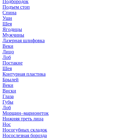
Подбородок
Подъем стоп
Спина
Уши
Шея
Ягодицы
Мужчины
Лазерная шлифовка
Веки
Лицо
Лоб
Постакне
Шея
Контурная пластика
Брылей
Веки
Виски
Глаза
Губы
Лоб
Морщин–марионеток
Нижняя треть лица
Нос
Носогубных складок
Носослезная борозда