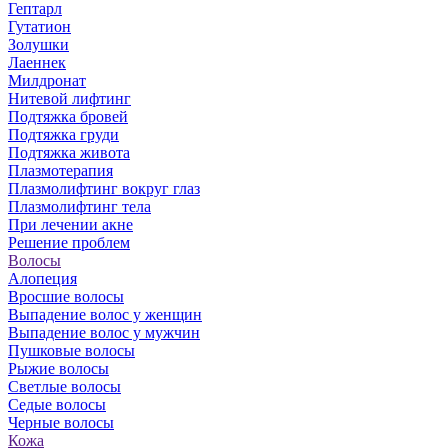
Гептарл
Гутатион
Золушки
Лаеннек
Милдронат
Нитевой лифтинг
Подтяжка бровей
Подтяжка груди
Подтяжка живота
Плазмотерапия
Плазмолифтинг вокруг глаз
Плазмолифтинг тела
При лечении акне
Решение проблем
Волосы
Алопеция
Вросшие волосы
Выпадение волос у женщин
Выпадение волос у мужчин
Пушковые волосы
Рыжие волосы
Светлые волосы
Седые волосы
Черные волосы
Кожа