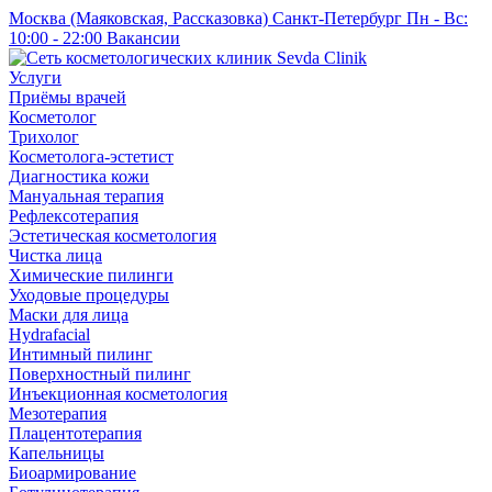
Москва (Маяковская, Рассказовка)
Санкт-Петербург
Пн - Вс:
10:00 - 22:00
Вакансии
Услуги
Приёмы врачей
Косметолог
Трихолог
Косметолога-эстетист
Диагностика кожи
Мануальная терапия
Рефлексотерапия
Эстетическая косметология
Чистка лица
Химические пилинги
Уходовые процедуры
Маски для лица
Hydrafacial
Интимный пилинг
Поверхностный пилинг
Инъекционная косметология
Мезотерапия
Плацентотерапия
Капельницы
Биоармирование