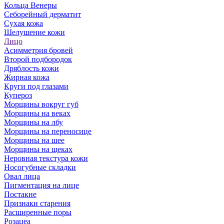
Кольца Венеры
Себорейный дерматит
Сухая кожа
Шелушение кожи
Лицо
Асимметрия бровей
Второй подбородок
Дряблость кожи
Жирная кожа
Круги под глазами
Купероз
Морщины вокруг губ
Морщины на веках
Морщины на лбу
Морщины на переносице
Морщины на шее
Морщины на щеках
Неровная текстура кожи
Носогубные складки
Овал лица
Пигментация на лице
Постакне
Признаки старения
Расширенные поры
Розацеа