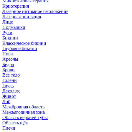
Микротоковая терапия
Криотерапия
Лазерное интимное омоложение
Лазерная эпиляция
Лицо
Подмышки
Руки
Бикини
Классическое бикини
Глубокое бикини
Ноги
Ареолы
Бедра
Брови
Все тело
Голени
Грудь
Декольте
Живот
Лоб
Межбровная область
Межъягодичная зона
Область верхней губы
Область щёк
Плечи