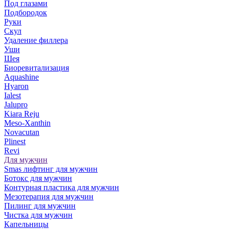
Под глазами
Подбородок
Руки
Скул
Удаление филлера
Уши
Шея
Биоревитализация
Aquashine
Hyaron
Ialest
Jalupro
Kiara Reju
Meso-Xanthin
Novacutan
Plinest
Revi
Для мужчин
Smas лифтинг для мужчин
Ботокс для мужчин
Контурная пластика для мужчин
Мезотерапия для мужчин
Пилинг для мужчин
Чистка для мужчин
Капельницы