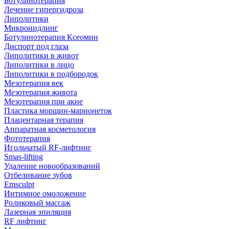
Ботулинотерапия
Лечение гипергидроза
Липолитики
Микронидлинг
Ботулинотерапия Ксеомин
Диспорт под глаза
Липолитики в живот
Липолитики в лицо
Липолитики в подбородок
Мезотерапия век
Мезотерапия живота
Мезотерапия при акне
Пластика морщин-марионеток
Плацентарная терапия
Аппаратная косметология
Фототерапия
Игольчатый RF-лифтинг
Smas-lifting
Удаление новообразований
Отбеливание зубов
Emsculpt
Интимное омоложение
Роликовый массаж
Лазерная эпиляция
RF лифтинг