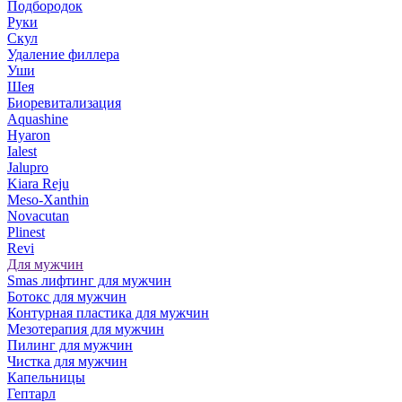
Подбородок
Руки
Скул
Удаление филлера
Уши
Шея
Биоревитализация
Aquashine
Hyaron
Ialest
Jalupro
Kiara Reju
Meso-Xanthin
Novacutan
Plinest
Revi
Для мужчин
Smas лифтинг для мужчин
Ботокс для мужчин
Контурная пластика для мужчин
Мезотерапия для мужчин
Пилинг для мужчин
Чистка для мужчин
Капельницы
Гептарл