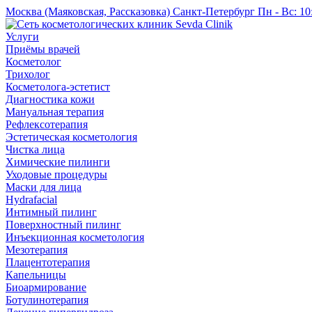
Москва (Маяковская, Рассказовка)
Санкт-Петербург
Пн - Вс: 10
Услуги
Приёмы врачей
Косметолог
Трихолог
Косметолога-эстетист
Диагностика кожи
Мануальная терапия
Рефлексотерапия
Эстетическая косметология
Чистка лица
Химические пилинги
Уходовые процедуры
Маски для лица
Hydrafacial
Интимный пилинг
Поверхностный пилинг
Инъекционная косметология
Мезотерапия
Плацентотерапия
Капельницы
Биоармирование
Ботулинотерапия