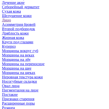
Лечение акне
Себорейный дерматит
Сухая кожа
Шелушение кожи
Лицо
Асимметрия бровей
Второй подбородок
Дряблость кожи
Жирная кожа
Круги под глазами
Купероз
Морщины вокруг губ
Морщины на веках
Морщины на лбу
Морщины на переносице
Морщины на шее
Морщины на щеках
Неровная текстура кожи
Носогубные складки
Овал лица
Пигментация на лице
Постакне
Признаки старения
Расширенные поры
Розацеа