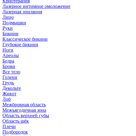
Криотерапия
Лазерное интимное омоложение
Лазерная эпиляция
Лицо
Подмышки
Руки
Бикини
Классическое бикини
Глубокое бикини
Ноги
Ареолы
Бедра
Брови
Все тело
Голени
Грудь
Декольте
Живот
Лоб
Межбровная область
Межъягодичная зона
Область верхней губы
Область щёк
Плечи
Подбородок