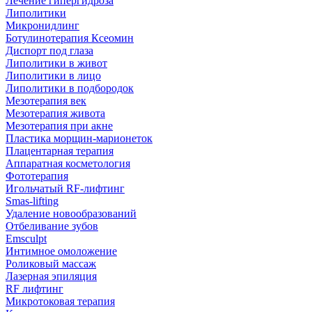
Лечение гипергидроза
Липолитики
Микронидлинг
Ботулинотерапия Ксеомин
Диспорт под глаза
Липолитики в живот
Липолитики в лицо
Липолитики в подбородок
Мезотерапия век
Мезотерапия живота
Мезотерапия при акне
Пластика морщин-марионеток
Плацентарная терапия
Аппаратная косметология
Фототерапия
Игольчатый RF-лифтинг
Smas-lifting
Удаление новообразований
Отбеливание зубов
Emsculpt
Интимное омоложение
Роликовый массаж
Лазерная эпиляция
RF лифтинг
Микротоковая терапия