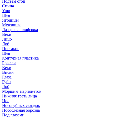
Подъем стоп
Спина
Уши
Шея
Ягодицы
Мужчины
Лазерная шлифовка
Веки
Лицо
Лоб
Постакне
Шея
Контурная пластика
Брылей
Веки
Виски
Глаза
Губы
Лоб
Морщин–марионеток
Нижняя треть лица
Нос
Носогубных складок
Носослезная борозда
Под глазами