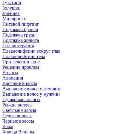
Гутатион
Золушки
Лаеннек
Милдронат
Нитевой лифтинг
Подтяжка бровей
Подтяжка груди
Подтяжка живота
Плазмотерапия
Плазмолифтинг вокруг глаз
Плазмолифтинг тела
При лечении акне
Решение проблем
Волосы
Алопеция
Вросшие волосы
Выпадение волос у женщин
Выпадение волос у мужчин
Пушковые волосы
Рыжие волосы
Светлые волосы
Седые волосы
Черные волосы
Кожа
Кольца Венеры