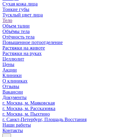
Сухая кожа лица
Тонкие губы
Тусклый цвет лица
Тело
Объем талии
Объёмы тела
Отёчность тела
Повышенное потоотделение
Растяжки на животе
Растяжки на руках
Целлюлит
Цены
Акции
Клиники
О клиниках
Отзывы
Вакансии
Документы
г. Москва, м. Маяковская
г. Москва, м. Рассказовка
г. Москва, м. Пыхтино
г. Санкт-Петербург, Площадь Восстания
Наши работы
Контакты
...