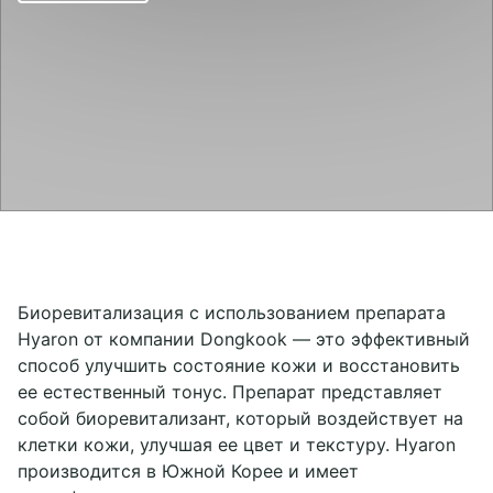
Отзывы
Юридическая информация
г. Москва, м. Маяковская
+7 926 295-96-07
г. Москва, м. Рассказовка
sevdaclinik@yandex.ru
г. Санкт-Петербург
Telegram chat
WhatsApp
Социальные сети
Биоревитализация с использованием препарата
Hyaron от компании Dongkook — это эффективный
способ улучшить состояние кожи и восстановить
ее естественный тонус. Препарат представляет
собой биоревитализант, который воздействует на
клетки кожи, улучшая ее цвет и текстуру. Hyaron
производится в Южной Корее и имеет