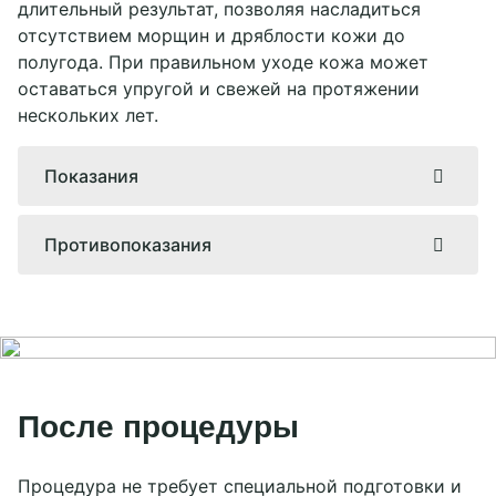
длительный результат, позволяя насладиться
отсутствием морщин и дряблости кожи до
полугода. При правильном уходе кожа может
оставаться упругой и свежей на протяжении
нескольких лет.
Показания
Появление или предотвращение морщин;
Противопоказания
Естественное старение: потеря упругости,
сухость кожи;
Изменение тона лица: угасание,
пигментация, темные круги под глазами;
Увеличенные поры, усиленное выделение
После процедуры
себума;
Регенерация клеток после хирургических
Процедура не требует специальной подготовки и
вмешательств, шлифовок, пилингов.